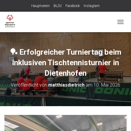
Hauptverein
BLSV
Facebook
Instagram
N
A
V
I
G
🏓 Erfolgreicher Turniertag beim
A
T
inklusiven Tischtennisturnier in
I
O
Dietenhofen
N
U
Veröffentlicht von
matthiasdietrich
am
10. Mai 2026
M
S
C
H
A
L
T
E