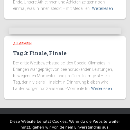
Ende. Unsere Athletinnen und Athleten zeigten noch
einmal, was in ihnen steckt – mit Medaillen,
Weiterlesen
ALLGEMEIN
Tag 3: Finale, Finale
Der dritte Wettbewerbstag bei den Special Olympics in
Erlangen war geprägt von beeindruckenden Leistungen,
bewegenden Momenten und großem Teamgeist – ein
Tag, der in vielerlei Hinsicht in Erinnerung bleiben wird.
Läufer sorgen für Gänsehaut-Momente Im
Weiterlesen
Diese Website benutzt Cookies. Wenn du die Website weiter
IMPRESSUM
DATENSCHUTZ
ADMINCENTER
nutzt, gehen wir von deinem Einverständnis aus.