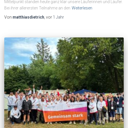
Mittelpunkt standen heute ganz klar unsere Läuferinnen und Läufer.
Bei ihrer allerersten Teilnahme an den
Weiterlesen
Von
matthiasdietrich
, vor
1 Jahr