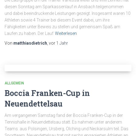
Die Laufgruppe um die Trainer Vanessa Meier und Willi Lennert hat
diesen Sonntag am Sparkassenlauf in Ansbach teilgenommen
und dabei beeindruckende Leistungen gezeigt. Insgesamt waren 10
Athleten sowie 4 Trainer bei diesem Event dabei, um ihre
Fähigkeiten unter Beweis zu stellen und gemeinsam Spaß am
Laufen zu haben. Der Lauf
Weiterlesen
Von
matthiasdietrich
, vor
1 Jahr
ALLGEMEIN
Boccia Franken-Cup in
Neuendettelsau
Am vergangenen Samstag fand der Boccia Franken-Cup in der
Tennishalle in Neuendettelsau statt. Es nahmen unter anderem
Teams aus Polsingen, Ursberg, Olching und Neckarsulm teil. Das
Sportteam Neuendettelsau trat mit sechs engagierten Athleten an