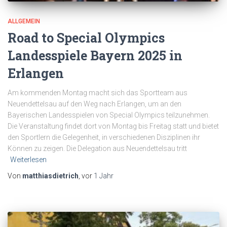
ALLGEMEIN
Road to Special Olympics
Landesspiele Bayern 2025 in
Erlangen
Am kommenden Montag macht sich das Sportteam aus
Neuendettelsau auf den Weg nach Erlangen, um an den
Bayerischen Landesspielen von Special Olympics teilzunehmen.
Die Veranstaltung findet dort von Montag bis Freitag statt und bietet
den Sportlern die Gelegenheit, in verschiedenen Disziplinen ihr
Können zu zeigen. Die Delegation aus Neuendettelsau tritt
Weiterlesen
Von
matthiasdietrich
, vor
1 Jahr