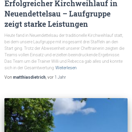
Erfolgreicher Kirchweihlauf in
Neuendettelsau – Laufgruppe
zeigt starke Leistungen
Heute fand in Neuendettelsau der traditionelle Kirchweihlauf statt,
bei dem unsere Laufgruppe mit insgesamt drei Staffeln an den
Start ging. Trotz der Abwesenheit unserer Cheftrainerin zeigten die
Teams vollen Einsatz und erzielten beeindruckende Ergebnisse.
Das Team um die Trainer Willi und Rebecca gab alles und konnte
sich in der Gesamtwertung
Weiterlesen
Von
matthiasdietrich
, vor
1 Jahr