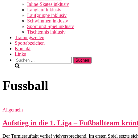
Inline-Skates inklusiv
Langlauf inklusiv
Laufgruppe inklusiv
Schwimmen inklusiv
Sport und Spiel inklusiv
Tischtennis inklusiv
Trainingszeiten
Sportabzeichen
Kontakt
Links
Suchen
nach:
Fussball
Allgemein
Aufstieg in die 1. Liga – Fußballteam krön
Der Turnierauftakt verlief vielversprechend. Im ersten Spiel setzte s