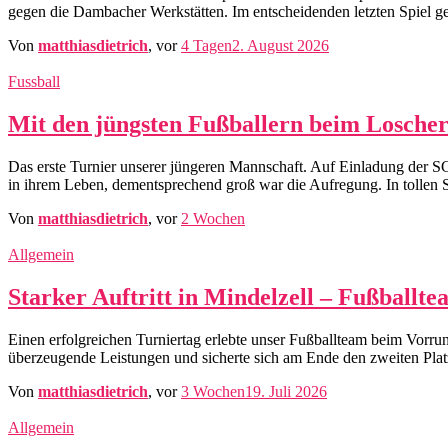
gegen die Dambacher Werkstätten. Im entscheidenden letzten Spiel ge
Von
matthiasdietrich
, vor
4 Tagen
2. August 2026
Fussball
Mit den jüngsten Fußballern beim Losche
Das erste Turnier unserer jüngeren Mannschaft. Auf Einladung der SG
in ihrem Leben, dementsprechend groß war die Aufregung. In tollen
Von
matthiasdietrich
, vor
2 Wochen
Allgemein
Starker Auftritt in Mindelzell – Fußballtea
Einen erfolgreichen Turniertag erlebte unser Fußballteam beim Vorru
überzeugende Leistungen und sicherte sich am Ende den zweiten Platz s
Von
matthiasdietrich
, vor
3 Wochen
19. Juli 2026
Allgemein