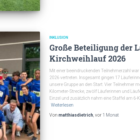
INKLUSION
Große Beteiligung der 
Kirchweihlauf 2026
Mit einer beeindruckenden Teilnehmerzahl war
2026 vertreten. Insgesamt gingen 17 Läuferinne
unsere Gruppe an den Start. Vier Teilnehmer m
Kilometer-Strecke, zwölf Läuferinnen und Läuf
Einzel und zusätzlich nahm eine Staffel am 6-K
Weiterlesen
Von
matthiasdietrich
, vor
1 Monat