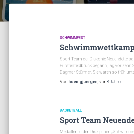
SCHWIMMFEST
Schwimmwettkampf 
Sport Team der Diakonie Neuendettelsau
Fürstenfeldbruck begann, lag vor zehn
Dagmar Stürmer. Sie waren so früh unt
Von
hoenigjuergen
, vor
8 Jahren
BASKETBALL
Sport Team Neuendet
Medaillen in den Disziplinen „Schwimme