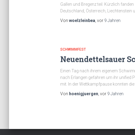
Gallen und Bregenz teil. Kürzlich fande
Deutschland, Österreich, Liechtenstein 
Von
woelzleinbea
, vor
9 Jahren
SCHWIMMFEST
Neuendettelsauer S
Einen Tag nach ihrem eigenem Schwimm
nach Erlangen gefahren um ihr unified
mit. In der Wettkampfpause konnten die A
Von
hoenigjuergen
, vor
9 Jahren