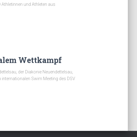
 Athletinnen und Athleten aus
nalem Wettkampf
telsau, der Diakonie Neuendettelsau,
m internationalen Swim Meeting des DSV