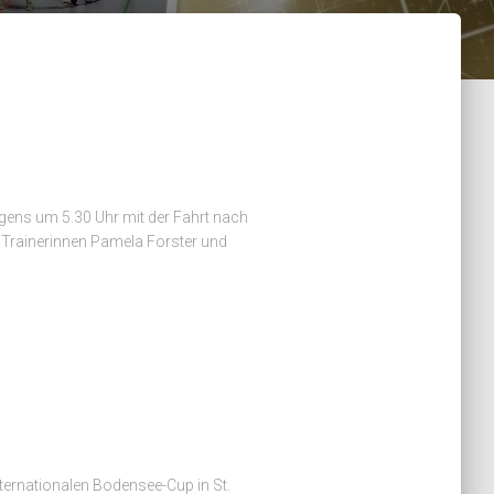
gens um 5.30 Uhr mit der Fahrt nach
 Trainerinnen Pamela Forster und
ternationalen Bodensee-Cup in St.