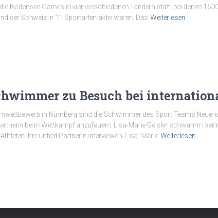
n die Bodensee Games in vier verschiedenen Ländern statt, bei denen 1600
und der Schweiz in 11 Sportarten aktiv waren. Das
Weiterlesen
chwimmer zu Besuch bei internatio
wettbewerb in Nürnberg sind die Schwimmer des Sport Teams Neuendet
 Partnerin beim Wettkampf anzufeuern. Lisa-Marie Geisler schwamm bei
thleten ihre unfied Partnerin interviewen. Lisa- Marie
Weiterlesen